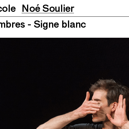
cole
Noé Soulier
bres - Signe blanc