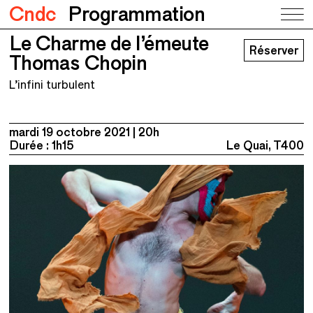
Cndc
Programmation
Le Charme de l’émeute
Le Charme de l’émeute
Réserver
Thomas Chopin
Thomas Chopin
L’infini turbulent
mardi 19 octobre 2021
20h
Durée : 1h15
Le Quai, T400