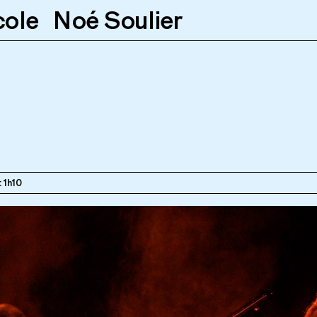
cole
Noé Soulier
9h
: 1h10