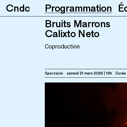
Cndc
Programmation
É
Bruits Marrons
Bruits Marrons
Calixto Neto
21.03.2026
1
Calixto Neto
Coproduction
Spectacle
samedi 21 mars 2026
19h
Durée 