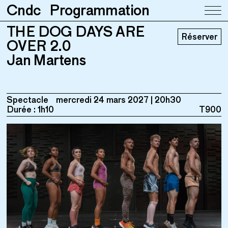
Cndc
Programmation
THE DOG DAYS ARE
THE DOG DAYS ARE OVER 2.0
Réserver
Jan Martens
OVER 2.0
Jan Martens
Spectacle
mercredi 24 mars 2027
20h30
Durée : 1h10
T900