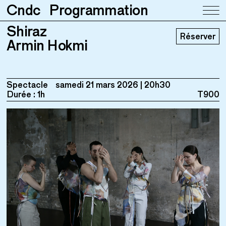
Cndc
Programmation
Shiraz
Shiraz
Réserver
Armin Hokmi
Armin Hokmi
Spectacle
samedi 21 mars 2026
20h30
Durée : 1h
T900