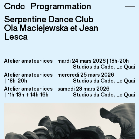
Cndc
Programmation
Serpentine Dance Club
Serpentine Dance Club
Ola Maciejewska et Jean Lesca
Ola Maciejewska et Jean
Lesca
Atelier amateur·ices
mardi 24 mars 2026
18h-20h
Studios du Cndc, Le Quai
Atelier amateur·ices
mercredi 25 mars 2026
18h-20h
Studios du Cndc, Le Quai
Atelier amateur·ices
samedi 28 mars 2026
11h-13h + 14h-16h
Studios du Cndc, Le Quai