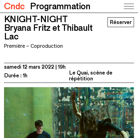
Cndc
Programmation
KNIGHT-NIGHT
KNIGHT-NIGHT
Réserver
Bryana Fritz et Thibault Lac
Bryana Fritz et Thibault
Lac
Première – Coproduction
samedi 12 mars 2022
19h
Le Quai, scène de
Durée : 1h
répétition