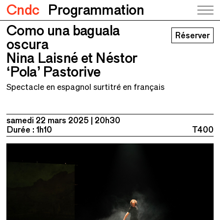
Cndc
Programmation
Como una baguala
Como una baguala oscura
Réserver
Nina Laisné et Néstor ‘Pola’ Pastorive
oscura
Nina Laisné et Néstor
‘Pola’ Pastorive
Spectacle en espagnol surtitré en français
samedi 22 mars 2025
20h30
Durée : 1h10
T400