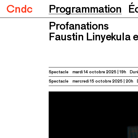
Cndc
Programmation
É
Profanations
Profanations
Faustin Linyekula et Franck Mok
Faustin Linyekula 
Spectacle
mardi 14 octobre 2025
19h
Duré
Spectacle
mercredi 15 octobre 2025
20h