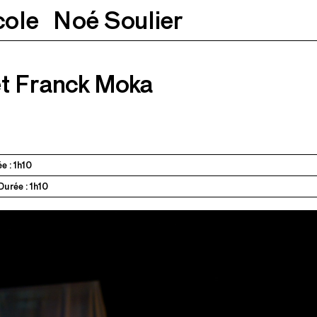
cole
Noé Soulier
a
14.10.2025
19h
15.10.2025
20h
et Franck Moka
e : 1h10
Durée : 1h10