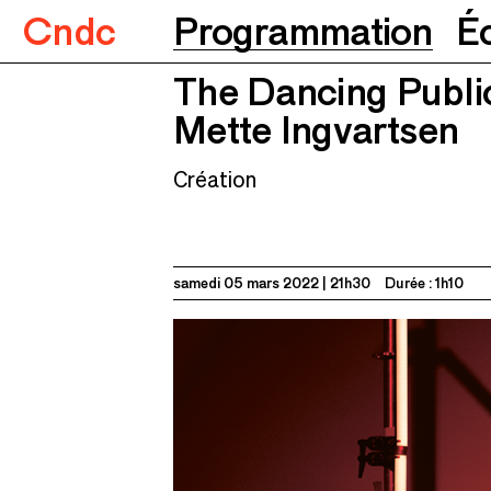
Cndc
Programmation
É
The Dancing Publi
The Dancing Public
Mette Ingvartsen
05.03
Mette Ingvartsen
Création
samedi 05 mars 2022
21h30
Durée : 1h10