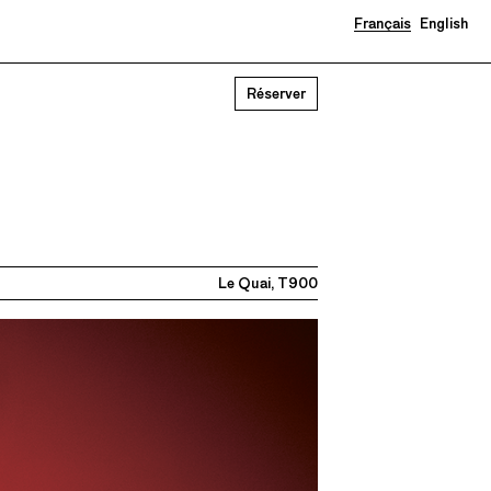
Français
English
Réserver
Le Quai, T900