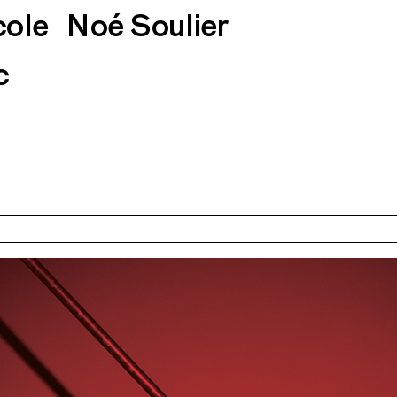
cole
Noé Soulier
c
.2022
21h30