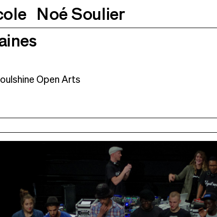
cole
Noé Soulier
aines
14h
Soulshine Open Arts