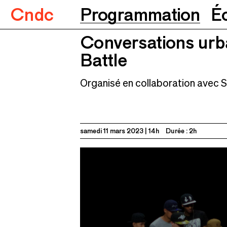
Cndc
Programmation
É
Conversations urb
Conversations urbaines
Battle
11.03.2023
Battle
Organisé en collaboration avec 
samedi 11 mars 2023
14h
Durée : 2h