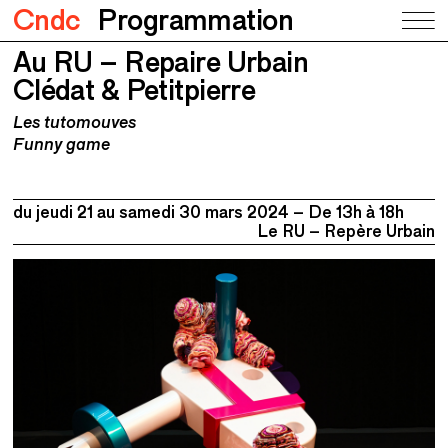
Cndc
Programmation
Au RU – Repaire Urbain
Au RU – Repaire Urbain
Clédat & Petitpierre
Clédat & Petitpierre
Les tutomouves
Funny game
du jeudi 21 au
samedi 30 mars 2024
De 13h à 18h
Le RU – Repère Urbain