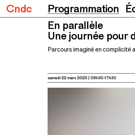
Cndc
Programmation
É
En parallèle
En parallèle
Une journée pour danser
22.03.
Une journée pour 
Parcours imaginé en complicité 
samedi 22 mars 2025
09h30-17h30