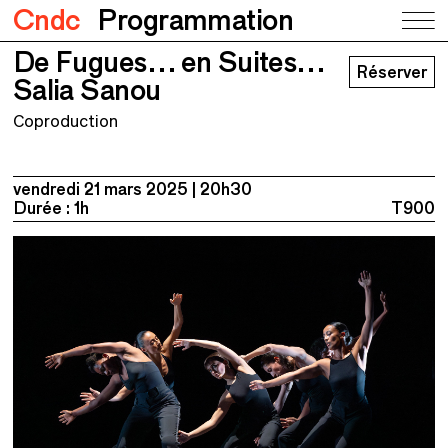
Cndc
Programmation
De Fugues… en Suites…
De Fugues… en Suites…
Réserver
Salia Sanou
Salia Sanou
Coproduction
vendredi 21 mars 2025
20h30
Durée : 1h
T900