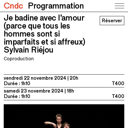
Cndc
Programmation
Je badine avec l’amour
Je badine avec l’amour (parce que tous
Réserver
les hommes sont si imparfaits et si
(parce que tous les
affreux)
hommes sont si
Sylvain Riéjou
imparfaits et si affreux)
Sylvain Riéjou
Coproduction
vendredi 22 novembre 2024
20h
Durée : 1h10
T400
samedi 23 novembre 2024
18h
Durée : 1h10
T400