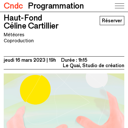
Cndc
Programmation
Haut-Fond
Haut-Fond
Réserver
Céline Cartillier
Céline Cartillier
Météores
Coproduction
jeudi 16 mars 2023
19h
Durée : 1h15
Le Quai, Studio de création