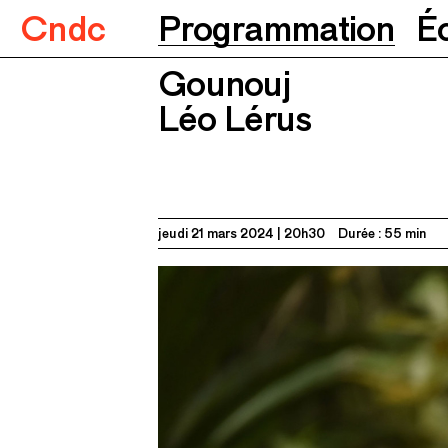
Cndc
Programmation
É
Gounouj
Gounouj
Léo Lérus
21.03.2024
20h30
Léo Lérus
jeudi 21 mars 2024
20h30
Durée : 55 min