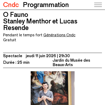
Cndc
Programmation
O Fauno
O Fauno
Stanley Menthor et Lucas Resende
Stanley Menthor et Lucas
Resende
Pendant le temps fort
Générations Cndc
Gratuit
Spectacle
jeudi 11 juin 2026
21h30
Jardin du Musée des
Durée : 25 min
Beaux-Arts