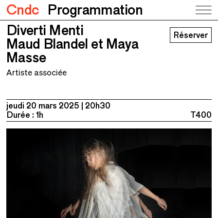
Cndc
Programmation
Diverti Menti
Diverti Menti
Réserver
Maud Blandel et Maya Masse
Maud Blandel et Maya
Masse
Artiste associée
jeudi 20 mars 2025
20h30
Durée : 1h
T400