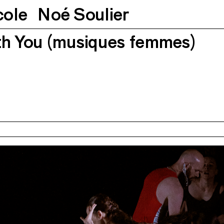
cole
Noé Soulier
th You (musiques femmes)
aud Le Pladec
30.11.2021
20h30