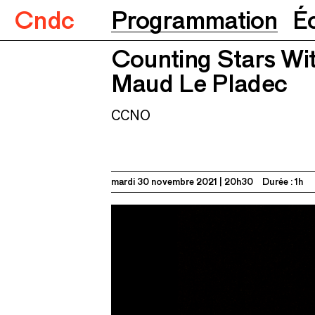
Cndc
Programmation
É
Counting Stars Wi
Counting Stars With You (musiques femmes)
M
Maud Le Pladec
CCNO
mardi 30 novembre 2021
20h30
Durée : 1h