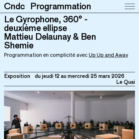
Cndc
Programmation
Le Gyrophone, 360° -
Le Gyrophone, 360° - deuxième ellipse
Mattieu Delaunay & Ben Shemie
deuxième ellipse
Mattieu Delaunay & Ben
Shemie
Programmation en complicité avec
Up Up and Away
Exposition
du jeudi 12 au
mercredi 25 mars 2026
Le Quai