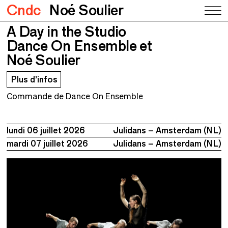
Cndc
Noé Soulier
A Day in the Studio
A Day in the Studio
Dance On Ensemble et Noé Soulier
Dance On Ensemble et
Noé Soulier
Plus d’infos
Commande de Dance On Ensemble
lundi 06 juillet 2026
Julidans – Amsterdam (NL)
mardi 07 juillet 2026
Julidans – Amsterdam (NL)