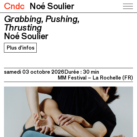
Cndc
Noé Soulier
Grabbing, Pushing,
Grabbing, Pushing, Thrusting
Noé Soulier
Thrusting
Noé Soulier
Plus d’infos
samedi 03 octobre 2026
Durée : 30 min
MM Festival – La Rochelle (FR)