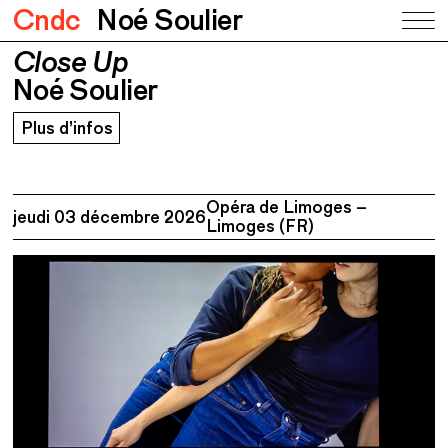
Cndc
Noé Soulier
Close Up
Close Up
Noé Soulier
Noé Soulier
Plus d’infos
Opéra de Limoges –
jeudi 03 décembre 2026
Limoges (FR)