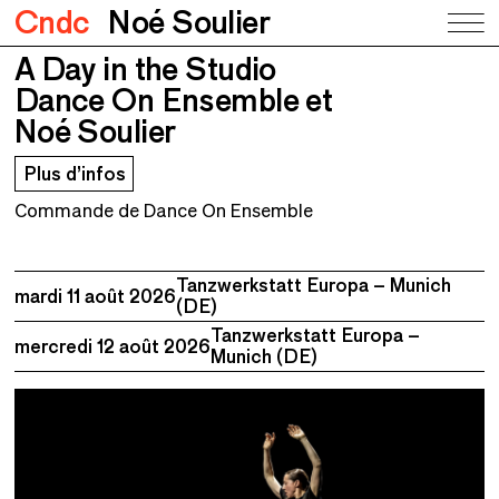
Cndc
Noé Soulier
A Day in the Studio
A Day in the Studio
Dance On Ensemble et Noé Soulier
Dance On Ensemble et
Noé Soulier
Plus d’infos
Commande de Dance On Ensemble
Tanzwerkstatt Europa – Munich
mardi 11 août 2026
(DE)
Tanzwerkstatt Europa –
mercredi 12 août 2026
Munich (DE)