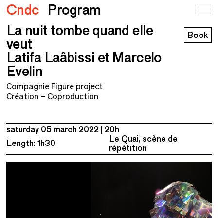
Cndc
Program
La nuit tombe quand elle
La nuit tombe quand elle veut
Book
Latifa Laâbissi et Marcelo Evelin
veut
Latifa Laâbissi et Marcelo
Evelin
Compagnie Figure project
Création – Coproduction
saturday 05 march 2022
20h
Le Quai, scène de
Length: 1h30
répétition