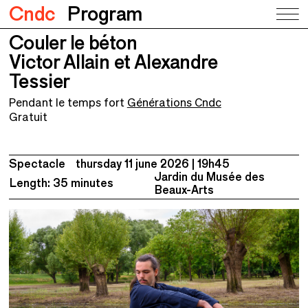
Cndc
Program
Couler le béton
Couler le béton
Victor Allain et Alexandre Tessier
Victor Allain et Alexandre
Tessier
Pendant le temps fort
Générations Cndc
Gratuit
Spectacle
thursday 11 june 2026
19h45
Jardin du Musée des
Length: 35 minutes
Beaux-Arts