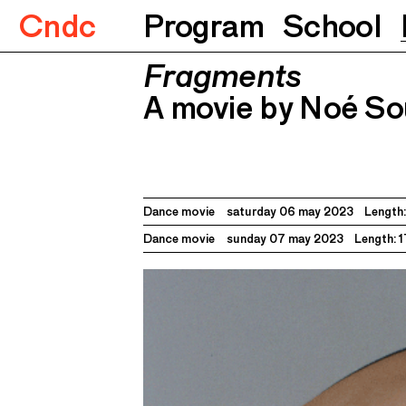
Cndc
Program
School
Fragments
Fragments
A movie by Noé Soulier
06.05.2
A movie by Noé Sou
Dance movie
saturday 06 may 2023
Length:
Dance movie
sunday 07 may 2023
Length: 1