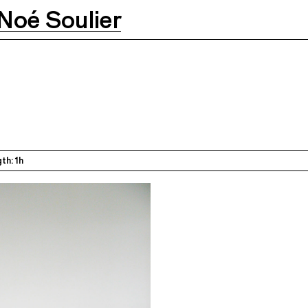
Noé Soulier
h30
th: 1h