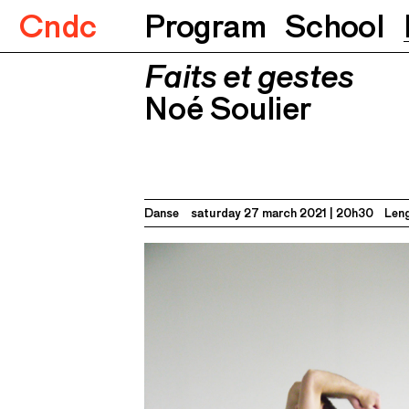
Cndc
Program
School
Faits et gestes
Faits et gestes
Noé Soulier
27.03.2021
20
Noé Soulier
Danse
saturday 27 march 2021
20h30
Leng